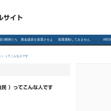
ルサイト
閣の閣僚たち
裏金議員を落選させよ
落選運動してみません
ABO
う！ ～ 裏金議員一覧
か？ ～落選運動のスス
自民 ）ってこんな人です
メ～
自民 ）ってこんな人です