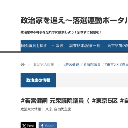
政治家を追え～落選運動ポータ
政治家の不祥事を忘れずに投票しよう！忘れずに投票を！
国会議員を探す ～ 落選
調査結果/記事一覧
高市早苗内
運動の第一歩～ 落選さ
ホーム
政治家の情報
#若宮健嗣 元衆議院議員（ #東京5区 #
せたい政治家は誰です
か？
政治家の情報
#若宮健嗣 元衆議院議員（ #東京5区 #
政治家の情報
東京
,
自由民主党
Post
Share