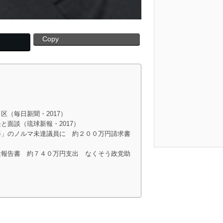
Copy
（毎日新聞・2017）
面談（琉球新報・2017）
得」のノルマ未達議員に 約２００万円請求書
途報告書 約７４０万円支出 なくそう政党助