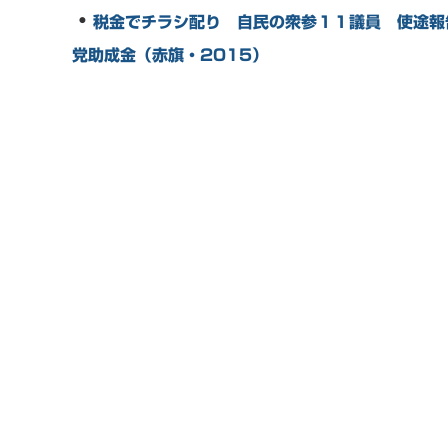
・
税金でチラシ配り 自民の衆参１１議員 使途報
党助成金（赤旗・2015）