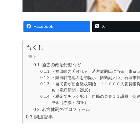
Facebook
X
もくじ
過去の政治行動など
・福田峰之氏敗れる 若宮健嗣氏に当確 東京５区
・陸自駐屯地図を初提示 防衛副大臣、石垣市長と
・自民党が罰金徴収開始 「１０００人党員獲
も（産経新聞・2016）
・税金でチラシ配り 自民の衆参１１議員 使
成金（赤旗・2015）
若宮健嗣のプロフィール
関連記事