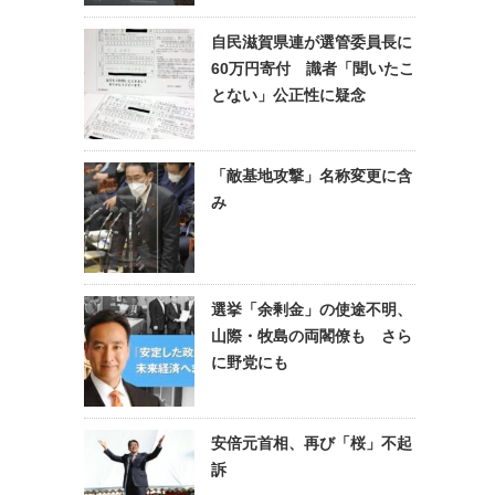
自民滋賀県連が選管委員長に
60万円寄付 識者「聞いたこ
とない」公正性に疑念
「敵基地攻撃」名称変更に含
み
選挙「余剰金」の使途不明、
山際・牧島の両閣僚も さら
に野党にも
安倍元首相、再び「桜」不起
訴