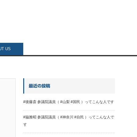
UT US
最近の投稿
#後藤斎 参議院議員（ #山梨 #国民 ）ってこんな人です
#脇雅昭 参議院議員（ #神奈川 #自民 ）ってこんな人で
す