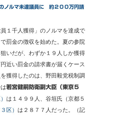
のノルマ未達議員に 約２００万円請
党員１千人獲得」のノルマを達成で
名で罰金の徴収を始めた。夏の参院
る狙いだが、わずか１９人しか獲得
万円近い罰金の請求書が届くケース
員を獲得したのは、野田毅党税制調
少は
若宮健嗣防衛副大臣（東京５
区）
は１４９９人、谷垣氏（京都５
山３区）
は２８７７人だった。（記