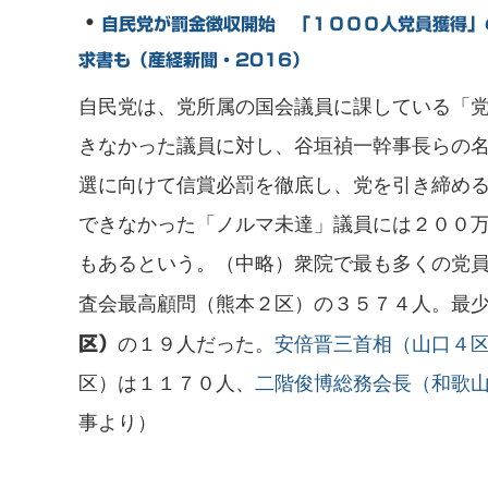
・
自民党が罰金徴収開始 「１０００人党員獲得」
求書も（産経新聞・2016）
自民党は、党所属の国会議員に課している「
きなかった議員に対し、谷垣禎一幹事長らの
選に向けて信賞必罰を徹底し、党を引き締め
できなかった「ノルマ未達」議員には２００
もあるという。（中略）衆院で最も多くの党
査会最高顧問（熊本２区）の３５７４人。最
の１９人だった。
安倍晋三首相（山口４
区）
区）は１１７０人、
二階俊博総務会長（和歌
事より）