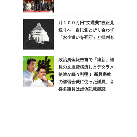
月１００万円“文通費”改正見
送りへ 自民党と折り合わず
「お小遣いを死守」と批判も
政治資金報告書で「維新」議
員の文通費横流しとデタラメ
使途が続々判明！ 新興宗教
の講習会費に使った議員、音
喜多議員は虚偽記載疑惑