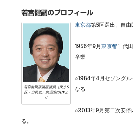
若宮健嗣のプロフィール
東京都
第5区選出、自由
1956年9月
東京都
千代
卒業
○1984年4月セゾン
若宮健嗣衆議院議員（東京5
なる
区・自民党）衆議院のHPよ
り
○2013年9月第二次
る。