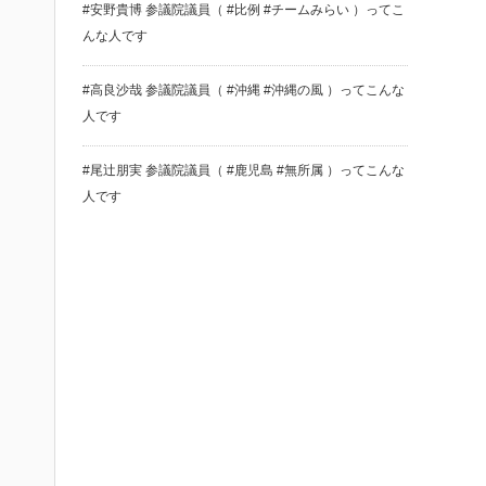
#安野貴博 参議院議員（ #比例 #チームみらい ）ってこ
んな人です
#高良沙哉 参議院議員（ #沖縄 #沖縄の風 ）ってこんな
人です
#尾辻朋実 参議院議員（ #鹿児島 #無所属 ）ってこんな
人です