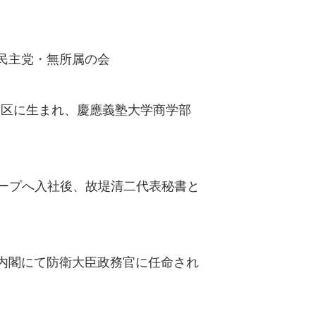
民主党・無所属の会
田区に生まれ、慶應義塾大学商学部
グループへ入社後、故堤清二代表秘書と
安倍内閣にて防衛大臣政務官に任命され