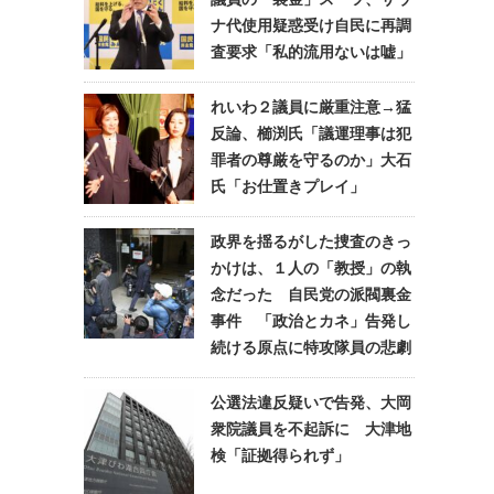
ナ代使用疑惑受け自民に再調
査要求「私的流用ないは嘘」
れいわ２議員に厳重注意→猛
反論、櫛渕氏「議運理事は犯
罪者の尊厳を守るのか」大石
氏「お仕置きプレイ」
政界を揺るがした捜査のきっ
かけは、１人の「教授」の執
念だった 自民党の派閥裏金
事件 「政治とカネ」告発し
続ける原点に特攻隊員の悲劇
公選法違反疑いで告発、大岡
衆院議員を不起訴に 大津地
検「証拠得られず」