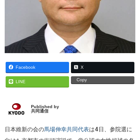
Facebook
X
Copy
LINE
Published by
共同通信
日本維新の会の
馬場伸幸共同代表
は4日、参院選に