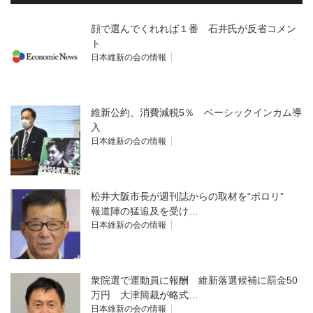
顔で選んでくれれば１番 石井氏が反省コメン
ト
日本維新の会の情報
維新公約、消費減税5％ ベーシックインカム導
入
日本維新の会の情報
松井大阪市長が週刊誌からの取材を“ポロリ”
報道陣の猛追及を受け…
日本維新の会の情報
衆院選で運動員に報酬 維新落選候補に罰金50
万円 大津簡裁が略式…
日本維新の会の情報