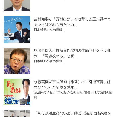
吉村知事が「万博出禁」と攻撃した玉川徹のコ
メントはどれも当たり前…
日本維新の会の情報
猪瀬直樹氏、維新女性候補の体触りセクハラ批
判 「認識改める」と反…
日本維新の会の情報
永藤英機堺市長候補（維新）の「引退宣言」は
ウソだった？証拠を隠す…
政治家の情報
,
日本維新の会の情報
,
首長・地方議員の情
報
「もう政治生命ないよ」陣営は議員に踏み絵を