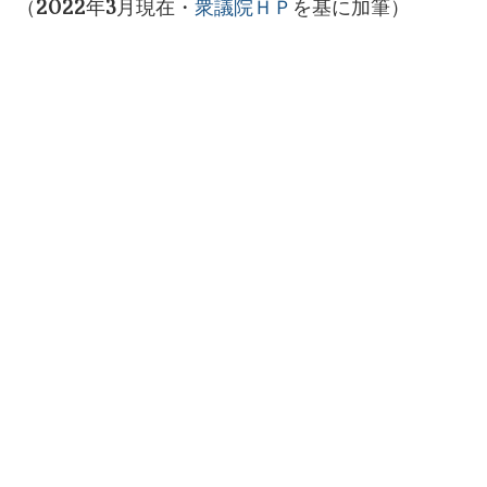
（2022年3月現在・
衆議院ＨＰ
を基に加筆）