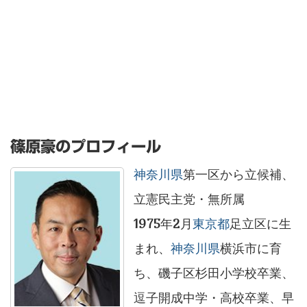
篠原豪のプロフィール
神奈川県
第一区から立候補、
立憲民主党・無所属
1975年2月
東京都
足立区に生
まれ、
神奈川県
横浜市に育
ち、磯子区杉田小学校卒業、
逗子開成中学・高校卒業、早