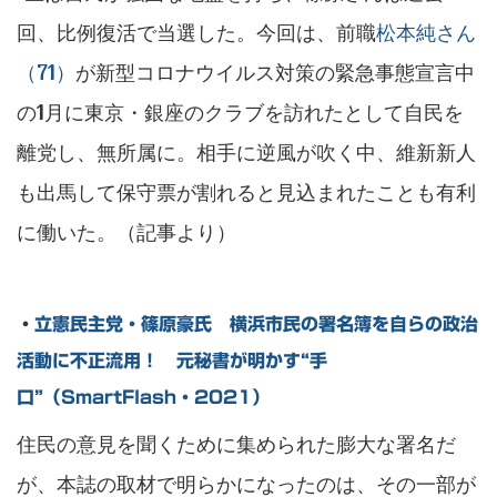
回、比例復活で当選した。今回は、前職
松本純さん
（71）
が新型コロナウイルス対策の緊急事態宣言中
の1月に東京・銀座のクラブを訪れたとして自民を
離党し、無所属に。相手に逆風が吹く中、維新新人
も出馬して保守票が割れると見込まれたことも有利
に働いた。（記事より）
・
立憲民主党・篠原豪氏 横浜市民の署名簿を自らの政治
活動に不正流用！ 元秘書が明かす“手
口”（SmartFlash・2021）
住民の意見を聞くために集められた膨大な署名だ
が、本誌の取材で明らかになったのは、その一部が