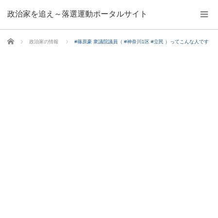
政治家を追え～落選運動ポータルサイト
ホーム
政治家の情報
#篠原豪 衆議院議員（ #神奈川1区 #立民 ）ってこんな人です