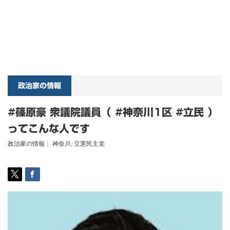
政治家の情報
#篠原豪 衆議院議員（ #神奈川1区 #立民 ）
ってこんな人です
政治家の情報
神奈川
,
立憲民主党