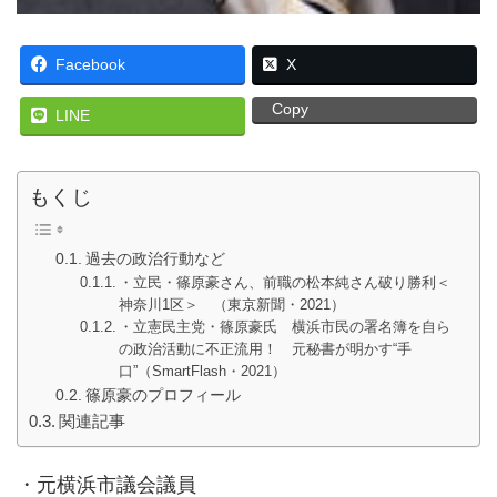
Facebook
X
Copy
LINE
もくじ
過去の政治行動など
・立民・篠原豪さん、前職の松本純さん破り勝利＜
神奈川1区＞ （東京新聞・2021）
・立憲民主党・篠原豪氏 横浜市民の署名簿を自ら
の政治活動に不正流用！ 元秘書が明かす“手
口”（SmartFlash・2021）
篠原豪のプロフィール
関連記事
・元横浜市議会議員