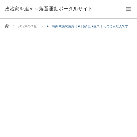
政治家を追え～落選運動ポータルサイト
ホーム
政治家の情報
#田嶋要 衆議院議員（ #千葉1区 #立民 ）ってこんな人です