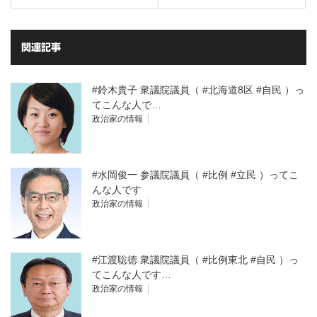
関連記事
#鈴木貴子 衆議院議員（ #北海道8区 #自民 ）っ
てこんな人で…
政治家の情報
#水岡俊一 参議院議員（ #比例 #立民 ）ってこ
んな人です
政治家の情報
#江渡聡徳 衆議院議員（ #比例東北 #自民 ）っ
てこんな人です…
政治家の情報