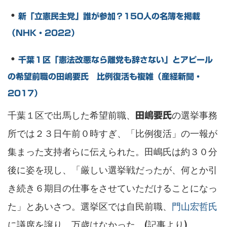
・
新「立憲民主党」誰が参加？150人の名簿を掲載
（NHK・2022）
・
千葉１区「憲法改悪なら離党も辞さない」とアピール
の希望前職の田嶋要氏 比例復活も複雑（産経新聞・
2017）
千葉１区で出馬した希望前職、
の選挙事務
田嶋要氏
所では２３日午前０時すぎ、「比例復活」の一報が
集まった支持者らに伝えられた。田嶋氏は約３０分
後に姿を現し、「厳しい選挙戦だったが、何とか引
き続き６期目の仕事をさせていただけることになっ
た」とあいさつ。選挙区では自民前職、
門山宏哲氏
に議席を譲り、万歳はなかった。(記事より)