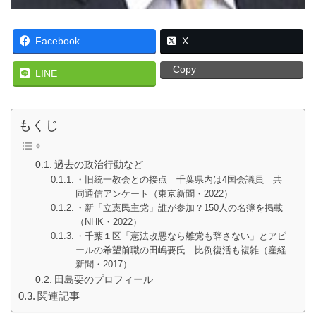
Facebook
X
Copy
LINE
もくじ
過去の政治行動など
・旧統一教会との接点 千葉県内は4国会議員 共
同通信アンケート（東京新聞・2022）
・新「立憲民主党」誰が参加？150人の名簿を掲載
（NHK・2022）
・千葉１区「憲法改悪なら離党も辞さない」とアピ
ールの希望前職の田嶋要氏 比例復活も複雑（産経
新聞・2017）
田島要のプロフィール
関連記事