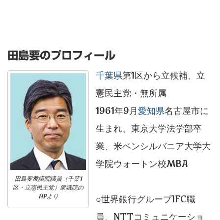
田島要のプロフィール
千葉県
第1区から立候補、立
憲民主党・無所属
1961年9月
愛知県
名古屋市に
生まれ、東京大学法学部卒
業、米ペンシルバニア大学大
学院ウォートン校MBA
田島要衆議院議員（千葉1
区・立憲民主党）衆議院の
HPより
○世界銀行グループIFC職
員、NTTコミュニケーショ