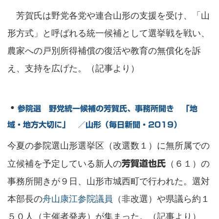
芳賀氏は野党各党や連合山形の支援を受け、「山
形方式」と呼ばれる統一候補として選挙戦を戦い、
農家への戸別所得補償の復活や教育の無償化を訴
え、支持を広げた。（記事より）
・
参院選 野党統一候補の芳賀氏、事務所開き 「地
域・地方大切に」 ／山形（毎日新聞・2019）
今夏の参院選山形選挙区（改選数１）に無所属での
立候補を予定している新人の
（６１）の
芳賀道也氏
事務所開きが９日、山形市城西町で行われた。選対
本部長の
舟山康江参院議員
（非改選）や県議ら約１
５０人（主催者発表）が集まった。（記事より）