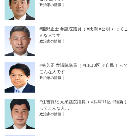
政治家の情報
#熊野正士 参議院議員（ #比例 #公明 ）ってこ
んな人です
政治家の情報
#林芳正 衆議院議員（ #山口3区 ＃自民 ）って
こんな人です…
政治家の情報
#住吉寛紀 元衆議院議員（ #兵庫11区 #維新 ）
ってこんな人…
政治家の情報