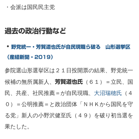
・会派は国民民主党
過去の政治行動など
・
野党統一・芳賀道也氏が自民現職ら破る 山形選挙区
（産経新聞・2019）
参院選山形選挙区は２１日投開票の結果、野党統一
候補の無所属新人、
（６１）＝立民、国
芳賀道也氏
民、共産、社民推薦＝が自民現職、
大沼瑞穂氏
（４
０）＝公明推薦＝と政治団体「ＮＨＫから国民を守
る党」新人の小野沢健至氏（４９）を破り初当選を
果たした。