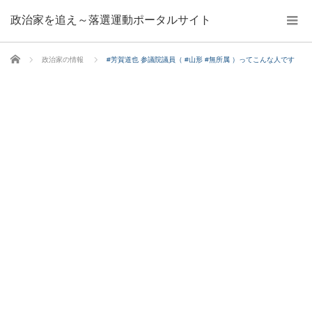
政治家を追え～落選運動ポータルサイト
ホーム
政治家の情報
#芳賀道也 参議院議員（ #山形 #無所属 ）ってこんな人です