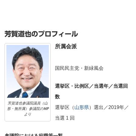
芳賀道也のプロフィール
所属会派
国民民主党・新緑風会
選挙区・比例区／当選年／当選回
数
芳賀道也参議院議員（山
選挙区（
山形県
）選出／2019年／
形・無所属）参議院のHP
より
当選 1 回
参議院における役職等一覧