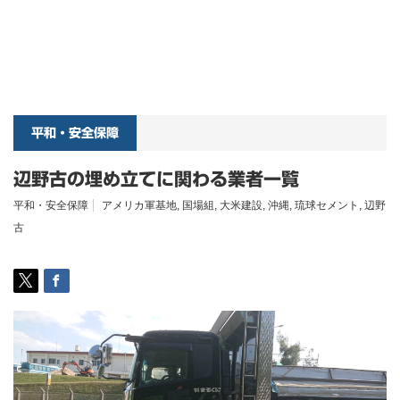
平和・安全保障
辺野古の埋め立てに関わる業者一覧
平和・安全保障
アメリカ軍基地
,
国場組
,
大米建設
,
沖縄
,
琉球セメント
,
辺野
古