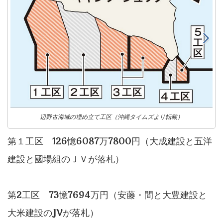
辺野古海域の埋め立て工区（沖縄タイムズより転載）
第１工区 126憶6087万7800円（大成建設と五洋
建設と國場組のＪＶが落札）
第2工区 73憶7694万円（安藤・間と大豊建設と
大米建設のJVが落札）