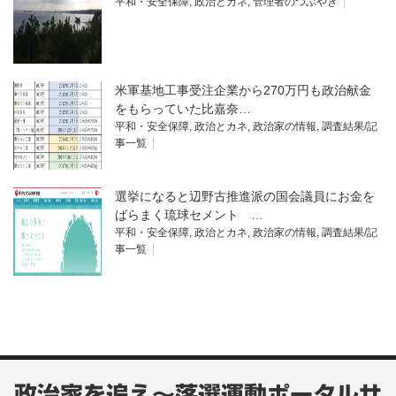
平和・安全保障
,
政治とカネ
,
管理者のつぶやき
米軍基地工事受注企業から270万円も政治献金
をもらっていた比嘉奈…
平和・安全保障
,
政治とカネ
,
政治家の情報
,
調査結果/記
事一覧
選挙になると辺野古推進派の国会議員にお金を
ばらまく琉球セメント …
平和・安全保障
,
政治とカネ
,
政治家の情報
,
調査結果/記
事一覧
政治家を追え～落選運動ポータルサ