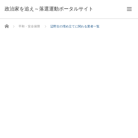
政治家を追え～落選運動ポータルサイト
ホーム
平和・安全保障
辺野古の埋め立てに関わる業者一覧