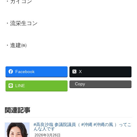
・カイコン
・流栄生コン
・進建㈱
Facebook
X
Copy
LINE
関連記事
#高良沙哉 参議院議員（ #沖縄 #沖縄の風 ）ってこ
んな人です
2026年3月26日