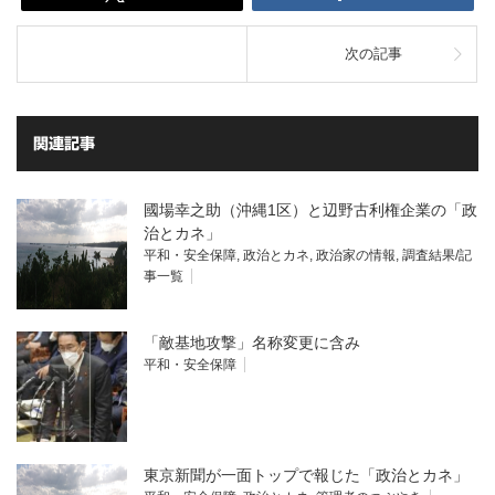
次の記事
関連記事
國場幸之助（沖縄1区）と辺野古利権企業の「政
治とカネ」
平和・安全保障
,
政治とカネ
,
政治家の情報
,
調査結果/記
事一覧
「敵基地攻撃」名称変更に含み
平和・安全保障
東京新聞が一面トップで報じた「政治とカネ」