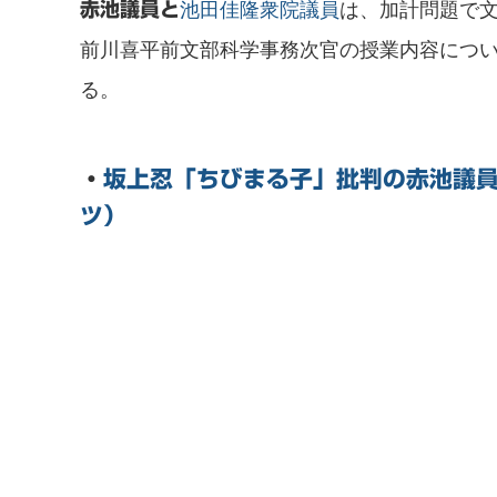
池田佳隆衆院議員
は、加計問題で
赤池議員と
前川喜平前文部科学事務次官の授業内容につ
る。
・
坂上忍「ちびまる子」批判の赤池議
ツ）