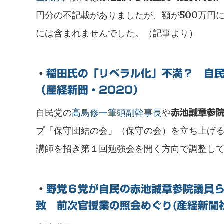
円分の不記載がありましたが、額が500万円
には含まれませんでした。（記事より）
・
稲田氏の「リベラル化」不満？ 自
（産経新聞・2020）
自民党の
高鳥修一筆頭副幹事長
や
赤池誠章参
プ「保守団結の会」（保守の会）を立ち上げ
講師を招き第１回勉強会を開く方向で調整し
・
野党６党が自民の赤池誠章参院議員
致 前次官授業の照会めぐり(産経新聞