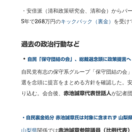
・安倍派（清和政策研究会、清和会）からパー
5年で268万円の
キックバック（裏金）
を受け
過去の政治行動など
・
自民「保守団結の会」、総裁選念頭に政策提言へ
自民党有志の保守系グループ「保守団結の会
選を念頭に提言をまとめる方針を確認した。
り込む。会合後、
が記者
赤池誠章代表世話人
・自民裏金処分 赤池誠章氏は対象に含まれず 山梨
山梨県
関係では
赤池誠章参院議員（比例代表