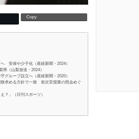
Copy
へ 安保や少子化（産経新聞・2024）
梨県（山梨放送・2024）
守グループ設立へ（産経新聞・2020）
招致求める方針で一致 前次官授業の照会めぐ
「え？」（日刊スポーツ）