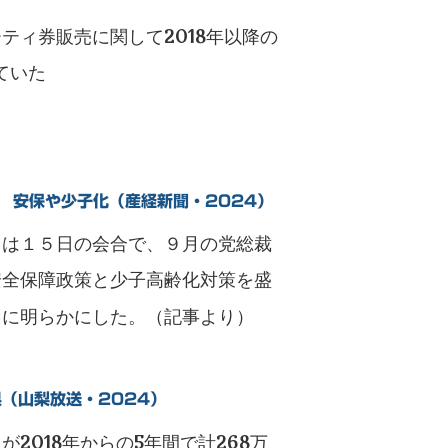
ティ券販売に関して2018年以降の
ていた
 安保や少子化（産経新聞・2024）
」は１５日の会合で、９月の党総裁
安全保障政策と少子高齢化対策を盛
団に明らかにした。（記事より）
県（山梨放送・2024）
が2018年からの5年間で計268万
）