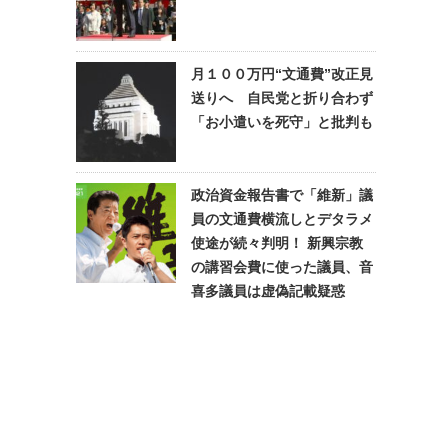
月１００万円“文通費”改正見
送りへ 自民党と折り合わず
「お小遣いを死守」と批判も
政治資金報告書で「維新」議
員の文通費横流しとデタラメ
使途が続々判明！ 新興宗教
の講習会費に使った議員、音
喜多議員は虚偽記載疑惑