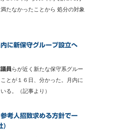
に満たなかったことから 処分の対象
民内に新保守グループ設立へ
らが近く新たな保守系グルー
院議員
ることが１６日、分かった。月内に
ている。（記事より）
ら参考人招致求める方針で一
社)