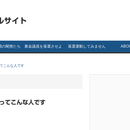
ルサイト
閣の閣僚たち
裏金議員を落選させよ
落選運動してみません
ABO
う！ ～ 裏金議員一覧
か？ ～落選運動のスス
）ってこんな人です
メ～
）ってこんな人です