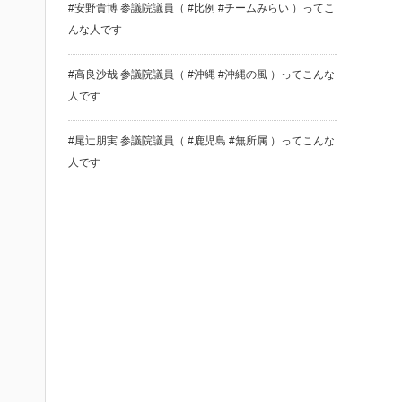
#安野貴博 参議院議員（ #比例 #チームみらい ）ってこ
んな人です
#高良沙哉 参議院議員（ #沖縄 #沖縄の風 ）ってこんな
人です
#尾辻朋実 参議院議員（ #鹿児島 #無所属 ）ってこんな
人です