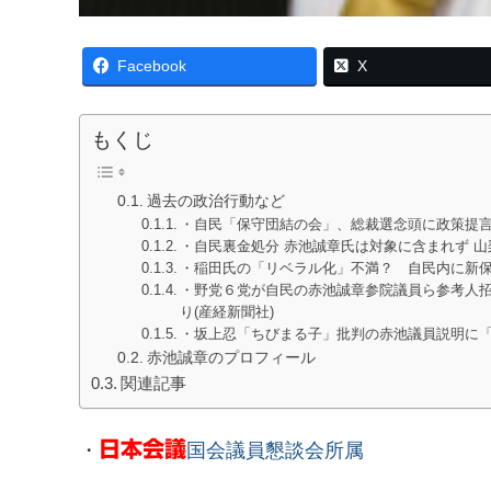
Facebook
X
もくじ
過去の政治行動など
・自民「保守団結の会」、総裁選念頭に政策提言
・自民裏金処分 赤池誠章氏は対象に含まれず 山
・稲田氏の「リベラル化」不満？ 自民内に新保
・野党６党が自民の赤池誠章参院議員ら参考人
り(産経新聞社)
・坂上忍「ちびまる子」批判の赤池議員説明に
赤池誠章のプロフィール
関連記事
・
日本会議
国会議員懇談会所属