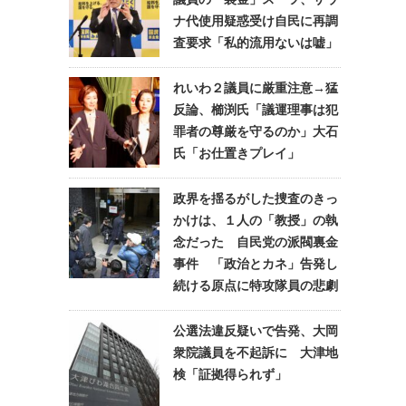
ナ代使用疑惑受け自民に再調
査要求「私的流用ないは嘘」
れいわ２議員に厳重注意→猛
反論、櫛渕氏「議運理事は犯
罪者の尊厳を守るのか」大石
氏「お仕置きプレイ」
政界を揺るがした捜査のきっ
かけは、１人の「教授」の執
念だった 自民党の派閥裏金
事件 「政治とカネ」告発し
続ける原点に特攻隊員の悲劇
公選法違反疑いで告発、大岡
衆院議員を不起訴に 大津地
検「証拠得られず」