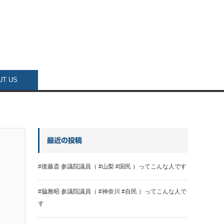
UT US
最近の投稿
#後藤斎 参議院議員（ #山梨 #国民 ）ってこんな人です
#脇雅昭 参議院議員（ #神奈川 #自民 ）ってこんな人で
す