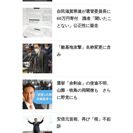
自民滋賀県連が選管委員長に
60万円寄付 識者「聞いたこ
とない」公正性に疑念
「敵基地攻撃」名称変更に含
み
選挙「余剰金」の使途不明、
山際・牧島の両閣僚も さら
に野党にも
安倍元首相、再び「桜」不起
訴