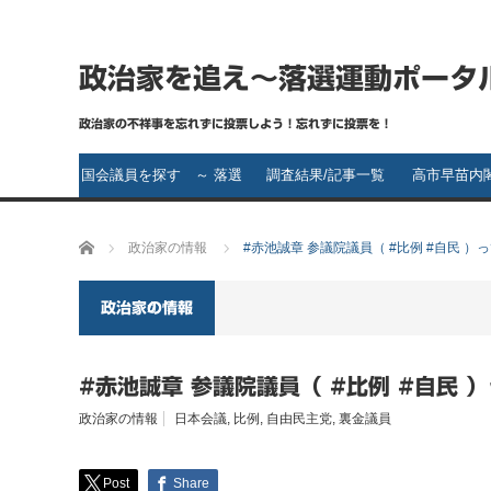
政治家を追え～落選運動ポータ
政治家の不祥事を忘れずに投票しよう！忘れずに投票を！
国会議員を探す ～ 落選
調査結果/記事一覧
高市早苗内
運動の第一歩～ 落選さ
ホーム
政治家の情報
#赤池誠章 参議院議員（ #比例 #自民 
せたい政治家は誰です
か？
政治家の情報
#赤池誠章 参議院議員（ #比例 #自民 
政治家の情報
日本会議
,
比例
,
自由民主党
,
裏金議員
Post
Share