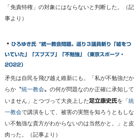
「免責特権」の対象にはならないと判断した。（記
事より）
・
ひろゆき氏〝統一教会問題〟巡り３議員斬り「嘘をつ
いていた」「ズブズブ」「不勉強」（東京スポーツ・
2022）
矛先は自民を飛び越え維新にも。「私が不勉強だか
らか〝
統一教会
〟の何が問題なのか正確に承知して
いません」とつづって大炎上した
を「
統
足立康史氏
一教会
で講演をして、被害の実態を知ろうともしな
い不勉強な貴方がわからないのは当然かと。」と皮
肉った。（記事より）