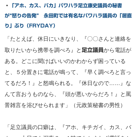
・
「アホ、カス、バカ」パワハラ足立康史議員の秘書
が“怒りの告発” 永田町では有名なパワハラ議員の「居直
り」ぶり（FRYDAY）
「たとえば、休日にいきなり、『〇〇さんと連絡を
取りたいから携帯を調べろ』と
から電話が
足立議員
ある。どこに聞けばいいのかわからず困っている
と、５分置きに電話が鳴って、『早く調べろと言っ
てるだろ！』と怒鳴られる。『休日なので……』な
んて言おうものなら、『頭が悪いからだろ！』と罵
詈雑言を浴びせられます」（元政策秘書の男性）
「足立議員の口癖は、『アホ、キチガイ、カス、バ