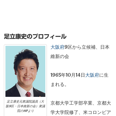
足立康史のプロフィール
大阪府
9区から立候補、日本
維新の会
1965年10月14日
大阪府
に生
まれる。
足立康史元衆議院議員（大
京都大学工学部卒業、京都大
阪9区・日本維新の会）衆議
院のHPより
学大学院修了、米コロンビア