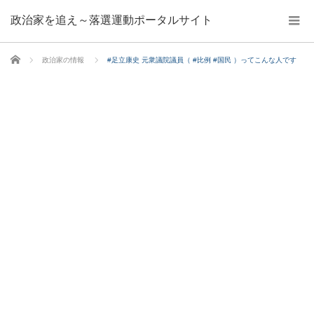
政治家を追え～落選運動ポータルサイト
ホーム
政治家の情報
#足立康史 元衆議院議員（ #比例 #国民 ）ってこんな人です