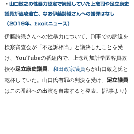
・
山口敬之の性暴力認定で擁護していた上念司や足立康史
議員が速攻逃亡、なお伊藤詩織さんへの謝罪はなし
（2019年、excitニュース）
伊藤詩織さんへの性暴力について、刑事での訴追を
検察審査会が「不起訴相当」と議決したことを受
け、YouTubeの番組内で、上念司加計学園客員教
授や
、
和田政宗議員
らが山口敬之氏と
足立康史議員
乾杯していた。山口氏有罪の判決を受け、
足立議員
はこの番組への出演を自粛すると発表。(記事より)