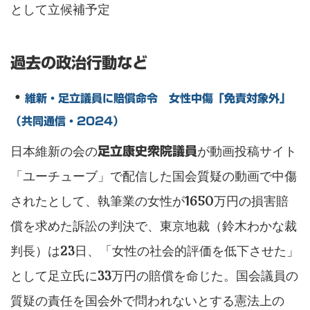
として立候補予定
過去の政治行動など
・
維新・足立議員に賠償命令 女性中傷「免責対象外」
（共同通信・2024）
日本維新の会の
が動画投稿サイト
足立康史衆院議員
「ユーチューブ」で配信した国会質疑の動画で中傷
されたとして、執筆業の女性が1650万円の損害賠
償を求めた訴訟の判決で、東京地裁（鈴木わかな裁
判長）は23日、「女性の社会的評価を低下させた」
として足立氏に33万円の賠償を命じた。国会議員の
質疑の責任を国会外で問われないとする憲法上の