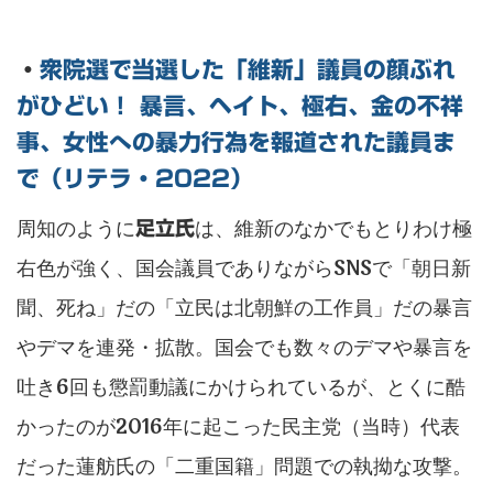
・
衆院選で当選した「維新」議員の顔ぶれ
がひどい！ 暴言、ヘイト、極右、金の不祥
事、女性への暴力行為を報道された議員ま
で（リテラ・2022）
周知のように
は、維新のなかでもとりわけ極
足立氏
右色が強く、国会議員でありながらSNSで「朝日新
聞、死ね」だの「立民は北朝鮮の工作員」だの暴言
やデマを連発・拡散。国会でも数々のデマや暴言を
吐き6回も懲罰動議にかけられているが、とくに酷
かったのが2016年に起こった民主党（当時）代表
だった蓮舫氏の「二重国籍」問題での執拗な攻撃。