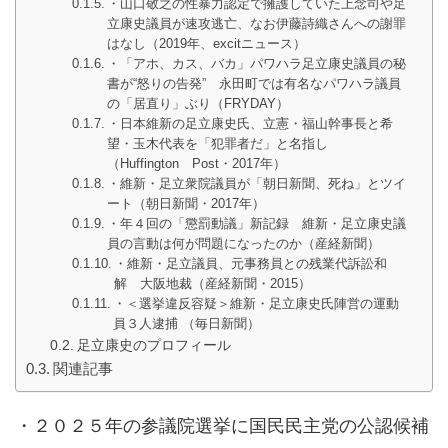
・山口敬之の性暴力認定で擁護していた上念司や足
立康史議員が速攻逃亡、なお伊藤詩織さんへの謝罪
はなし（2019年、excitニュース）
・「アホ、カス、バカ」パワハラ足立康史議員の秘
書が“怒りの告発” 永田町では有名なパワハラ議員
の「居直り」ぶり（FRYDAY）
・日本維新の足立康史氏、立憲・福山幹事長と希
望・玉木代表を「犯罪者だ」と名指し
（Huffington Post・2017年）
・維新・足立衆院議員が「朝日新聞、死ね」とツイ
ート（朝日新聞・2017年）
・年４回の「懲罰動議」新記録 維新・足立康史議
員の言動は何が問題になったのか（産経新聞）
・維新・足立議員、元事務員との残業代訴訟和
解 大阪地裁（産経新聞・2015）
・＜選挙違反容疑＞維新・足立康史氏陣営の運動
員３人逮捕 （毎日新聞）
足立康史のプロフィール
関連記事
・２０２５年の参議院選挙に国民民主党の公認候補