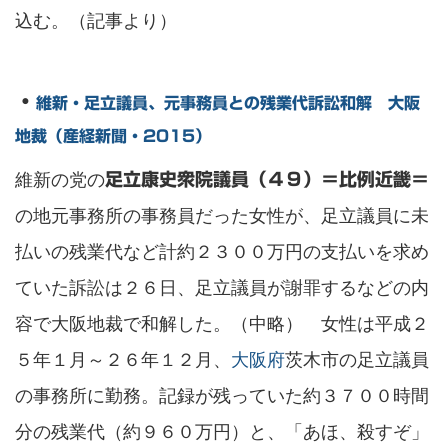
込む。（記事より）
・
維新・足立議員、元事務員との残業代訴訟和解 大阪
地裁（産経新聞・2015）
維新の党の
足立康史衆院議員（４９）＝比例近畿＝
の地元事務所の事務員だった女性が、足立議員に未
払いの残業代など計約２３００万円の支払いを求め
ていた訴訟は２６日、足立議員が謝罪するなどの内
容で大阪地裁で和解した。（中略） 女性は平成２
５年１月～２６年１２月、
大阪府
茨木市の足立議員
の事務所に勤務。記録が残っていた約３７００時間
分の残業代（約９６０万円）と、「あほ、殺すぞ」