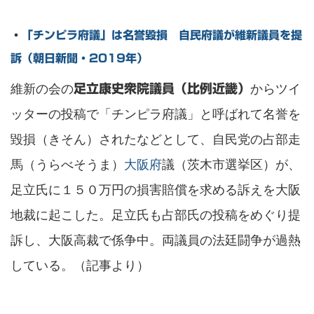
・
「チンピラ府議」は名誉毀損 自民府議が維新議員を提
訴（朝日新聞・2019年）
維新の会の
からツイ
足立康史衆院議員（比例近畿）
ッターの投稿で「チンピラ府議」と呼ばれて名誉を
毀損（きそん）されたなどとして、自民党の占部走
馬（うらべそうま）
大阪府
議（茨木市選挙区）が、
足立氏に１５０万円の損害賠償を求める訴えを大阪
地裁に起こした。足立氏も占部氏の投稿をめぐり提
訴し、大阪高裁で係争中。両議員の法廷闘争が過熱
している。（記事より）