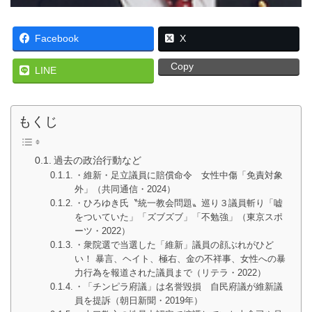
Facebook
X
Copy
LINE
もくじ
過去の政治行動など
・維新・足立議員に賠償命令 女性中傷「免責対象
外」（共同通信・2024）
・ひろゆき氏〝統一教会問題〟巡り３議員斬り「嘘
をついていた」「ズブズブ」「不勉強」（東京スポ
ーツ・2022）
・衆院選で当選した「維新」議員の顔ぶれがひど
い！ 暴言、ヘイト、極右、金の不祥事、女性への暴
力行為を報道された議員まで（リテラ・2022）
・「チンピラ府議」は名誉毀損 自民府議が維新議
員を提訴（朝日新聞・2019年）