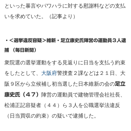
といった暴言やパワハラに対する慰謝料などの支払
いを求めていた。（記事より）
・＜選挙違反容疑＞維新・足立康史氏陣営の運動員３人逮
捕 （毎日新聞）
衆院選の選挙運動をする見返りに日当を支払う約束
をしたとして、
大阪府
警捜査２課などは２１日、大
阪９区から立候補し初当選した日本維新の会の
足立
陣営の運動員で建物管理会社社長、
康史氏（４７）
松浦正記容疑者（４４）ら３人を公職選挙法違反
（日当買収の約束）の疑いで逮捕した。