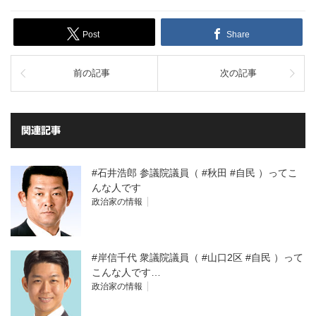
Post
Share
前の記事
次の記事
関連記事
#石井浩郎 参議院議員（ #秋田 #自民 ）ってこ
んな人です
政治家の情報
#岸信千代 衆議院議員（ #山口2区 #自民 ）って
こんな人です…
政治家の情報