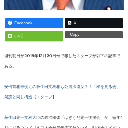
Facebook
X
Copy
LINE
週刊朝日が2019年12月20日号で報じたスクープが以下の記事で
ある。
安倍首相最側近の萩生田文科相も公選法違反？！「桜を見る会」
疑惑と同じ構造【スクープ】
萩生田光一文科大臣
の政治団体「はぎうだ光一後援会」が、毎年4
月にグラウンドゴルフ大会が毎年赤字だという。町内会のイベン