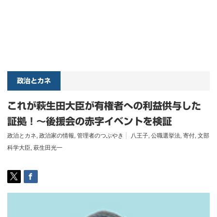
政治とカネ
これが萩生田大臣が有権者への利益供与した
証拠！～後援会の赤字イベントを検証
政治とカネ
,
政治家の情報
,
管理者のつぶやき
八王子
,
公職選挙法
,
寄付
,
文部
科学大臣
,
萩生田光一