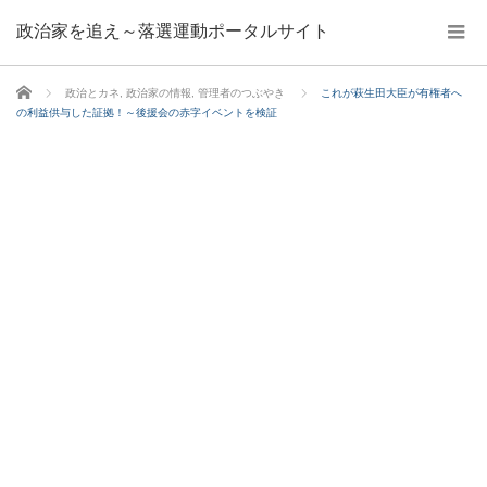
政治家を追え～落選運動ポータルサイト
ホーム
政治とカネ
,
政治家の情報
,
管理者のつぶやき
これが萩生田大臣が有権者へ
の利益供与した証拠！～後援会の赤字イベントを検証