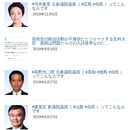
#河井案里 元参議院議員（ #広島 #自民 ）ってこん
な人です
2019年11月6日
高校生の政治活動が不適切だとツイートする文科大
臣 原因は問題だらけの入試改革なのに…
2019年9月10日
#高野光二郎 元参議院議員（ #高知 #徳島 #自民 ）
ってこんな人です
2019年6月27日
#森屋宏 参議院議員（ #山梨 #自民 ）ってこんな人
です
2019年6月27日