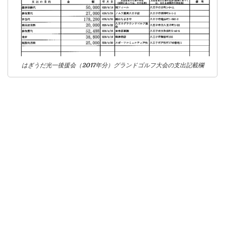
はぎうだ光一後援会（2017年分）グランドゴルフ大会の支出記載欄