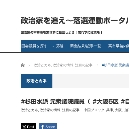
政治家を追え～落選運動ポータ
政治家の不祥事を忘れずに投票しよう！忘れずに投票を！
国会議員を探す ～ 落選
調査結果/記事一覧
高市早苗内
運動の第一歩～ 落選さ
ホーム
政治とカネ
,
政治家の情報
,
注目の記事
#杉田水脈 元衆議
せたい政治家は誰です
か？
政治とカネ
#杉田水脈 元衆議院議員（ #大阪5区 #
政治とカネ
,
政治家の情報
,
注目の記事
中国ブロック
,
兵庫
,
大阪
,
山
Post
Share