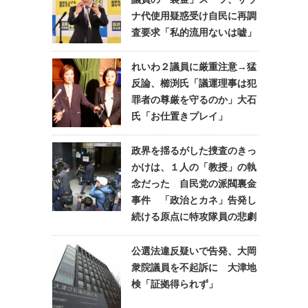
ナ代使用疑惑受け自民に再調
査要求「私的流用ないは嘘」
れいわ２議員に厳重注意→猛
反論、櫛渕氏「議運理事は犯
罪者の尊厳を守るのか」大石
氏「お仕置きプレイ」
政界を揺るがした捜査のきっ
かけは、１人の「教授」の執
念だった 自民党の派閥裏金
事件 「政治とカネ」告発し
続ける原点に特攻隊員の悲劇
公選法違反疑いで告発、大岡
衆院議員を不起訴に 大津地
検「証拠得られず」