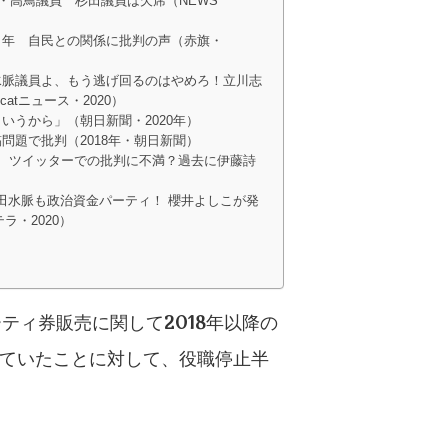
民・高鳥議員 杉田議員は欠席（NEWS
９年 自民との関係に批判の声（赤旗・
水脈議員よ、もう逃げ回るのはやめろ！立川志
tニュース・2020）
いうから」（朝日新聞・2020年）
問題で批判（2018年・朝日新聞）
 ツイッターでの批判に不満？過去に伊藤詩
田水脈も政治資金パーティ！ 櫻井よしこが発
・2020）
ティ券販売に関して2018年以降の
ていたことに対して、役職停止半