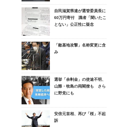
自民滋賀県連が選管委員長に
60万円寄付 識者「聞いたこ
とない」公正性に疑念
「敵基地攻撃」名称変更に含
み
選挙「余剰金」の使途不明、
山際・牧島の両閣僚も さら
に野党にも
安倍元首相、再び「桜」不起
訴