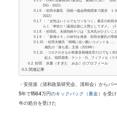
・LGBT法案採決の退席は「腹痛のため」 自
DIG・2023）
・杉田水脈氏 旧統一協会関係団体で講演 １
2022）
・「女性はいくらでもウソをつく」暴言の杉田
らく「卑怯だ！議員以前に人間としてダメ」（J-ca
・杉田氏、夫婦別姓ヤジは「玉木氏がひどいこと
・「新潮４５」の休刊を発表 杉田水脈氏の寄稿
・杉田水脈氏「恫喝に近い酷いコメントを…」
織氏の「落ち度」主張（2019年）
・コロナのさなか秋葉首相補佐官だけでなく杉
起人、稲田朋美、ケント・G、フィフィも（リテラ
杉田 水脈（すぎた みお）のプロフィール
関連記事
・安倍派（清和政策研究会、清和会）からパー
5年で1564万円の
キックバック（裏金）
を受け
年の処分を受けた