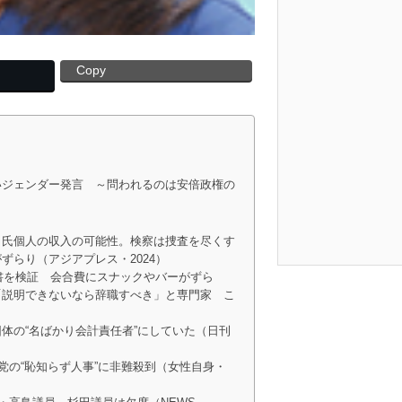
Copy
いジェンダー発言 ～問われるのは安倍政権の
田氏個人の収入の可能性。検察は捜査を尽くす
ずらり（アジアプレス・2024）
告書を検証 会合費にスナックやバーがずら
「説明できないなら辞職すべき」と専門家 こ
体の“名ばかり会計責任者”にしていた（日刊
党の“恥知らず人事”に非難殺到（女性自身・