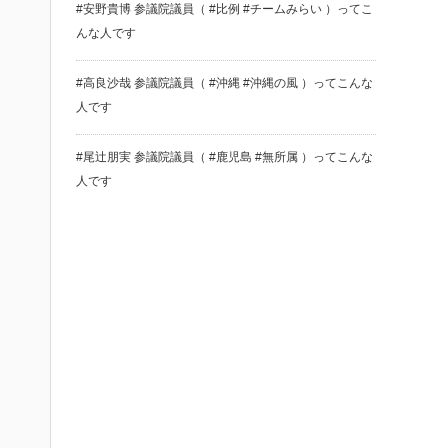
#安野貴博 参議院議員（ #比例 #チームみらい ）ってこ
んな人です
#高良沙哉 参議院議員（ #沖縄 #沖縄の風 ）ってこんな
人です
#尾辻朋実 参議院議員（ #鹿児島 #無所属 ）ってこんな
人です