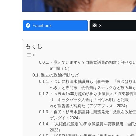
Facebook
X
もくじ
・覚えていますか？自民党議員の相次ぐ許せな
6年間（１）
過去の政治行動など
・ついに杉田水脈議員も刑事告発 「裏金は杉
べき」と専門家 会合費はスナックなど飲み屋が
・＜裏金1500万超の杉田水脈議員＞の収支報
り キックバック入金は「日付不明」と記載 
れが報告書の写真だ（アジアプレス・2024）
・自民・杉田水脈議員に疑惑発覚！父親を政治団
ゲンダイ・2024）
・“人権侵犯認定”杉田水脈議員を要職起用…自民
2023）