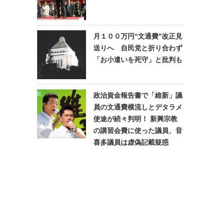
月１００万円“文通費”改正見
送りへ 自民党と折り合わず
「お小遣いを死守」と批判も
政治資金報告書で「維新」議
員の文通費横流しとデタラメ
使途が続々判明！ 新興宗教
の講習会費に使った議員、音
喜多議員は虚偽記載疑惑