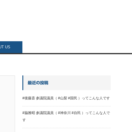
UT US
最近の投稿
#後藤斎 参議院議員（ #山梨 #国民 ）ってこんな人です
#脇雅昭 参議院議員（ #神奈川 #自民 ）ってこんな人で
す