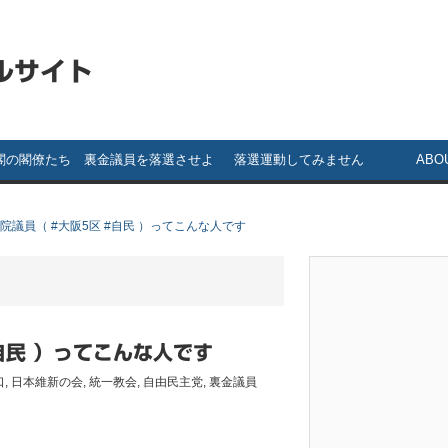
ルサイト
閣の閣僚たち
裏金議員を落選させよ
落選運動してみません
ABO
う！ ～ 裏金議員一覧
か？ ～落選運動のスス
院議員（ #大阪5区 #自民 ）ってこんな人です
メ～
自民 ）ってこんな人です
口
,
日本維新の会
,
統一教会
,
自由民主党
,
裏金議員