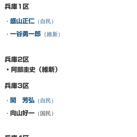
兵庫1区
・
盛山正仁
（自民）
（
・
一谷勇一郎
維新）
兵庫2区
・
阿部圭史
（維新）
兵庫3区
・
関 芳弘
（自民）
・
向山好一
（国民）