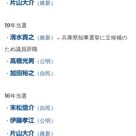
・
片山大介
（維新）
19年当選
・
清水貴之
（維新）
←兵庫県知事選挙に立候補の
ため議員辞職
・
高橋光男
（公明）
・
加田裕之
（自民）
16年当選
・
末松信介
（自民）
・
伊藤孝江
（公明）
・
片山大介
（維新）