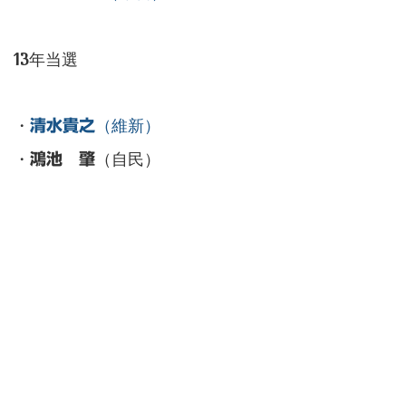
13年当選
・
（維新）
清水貴之
・
（自民）
鴻池 肇