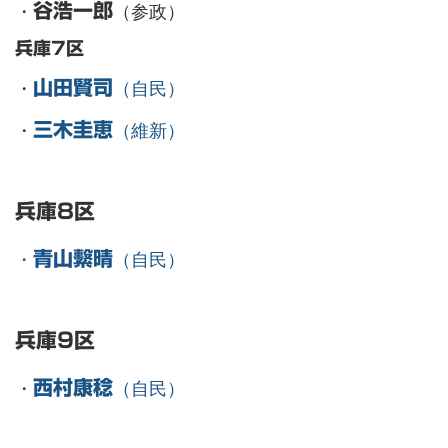
・
谷浩一郎
（参政）
兵庫7区
・
山田賢司
（自民）
・
三木圭恵
（維新）
兵庫8区
・
青山繫晴
（自民）
兵庫9区
・
西村康稔
（自民）