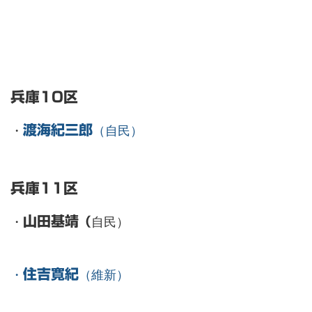
兵庫10区
・
渡海紀三郎
（自民）
兵庫11区
・
山田基靖
自民）
（
・
住吉寛紀
（維新）