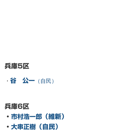
兵庫5区
・
谷 公一
（自民）
兵庫6区
・
市村浩一郎
（維新）
・
大串正樹
（自民）