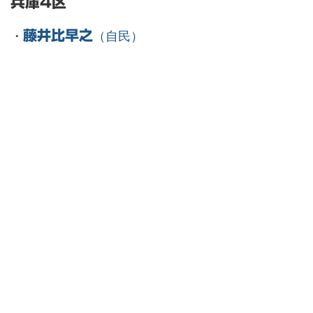
兵庫4区
・
藤井比早之
（自民）