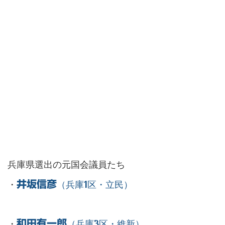
兵庫県選出の元国会議員たち
・
井坂信彦
（兵庫1区・立民）
・
和田有一郎
（兵庫3区・維新）