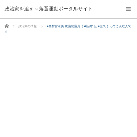
政治家を追え～落選運動ポータルサイト
ホーム
政治家の情報
#西村智奈美 衆議院議員（ #新潟1区 #立民 ）ってこんな人で
す