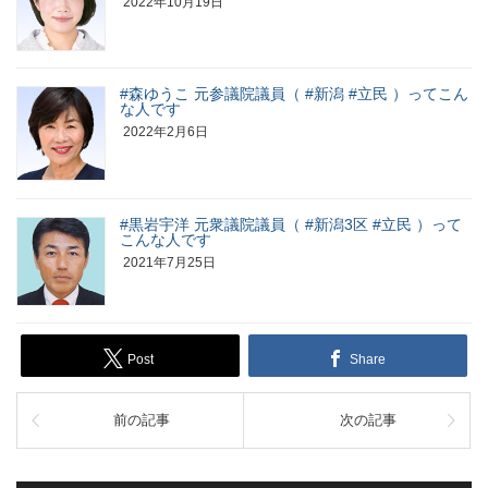
2022年10月19日
#森ゆうこ 元参議院議員（ #新潟 #立民 ）ってこん
な人です
2022年2月6日
#黒岩宇洋 元衆議院議員（ #新潟3区 #立民 ）って
こんな人です
2021年7月25日
Post
Share
前の記事
次の記事