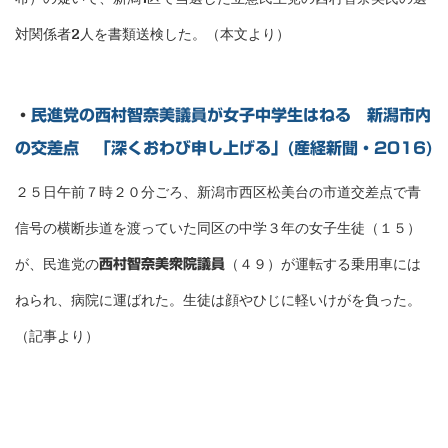
対関係者2人を書類送検した。（本文より）
・
民進党の西村智奈美議員が女子中学生はねる 新潟市内
の交差点 「深くおわび申し上げる」(産経新聞・2016)
２５日午前７時２０分ごろ、新潟市西区松美台の市道交差点で青
信号の横断歩道を渡っていた同区の中学３年の女子生徒（１５）
が、民進党の
（４９）が運転する乗用車には
西村智奈美衆院議員
ねられ、病院に運ばれた。生徒は顔やひじに軽いけがを負った。
（記事より）