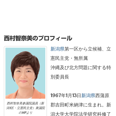
西村智奈美のプロフィール
新潟県
第一区から立候補、立
憲民主党・無所属
沖縄及び北方問題に関する特
別委員長
1967年1月13日
新潟県
西蒲原
西村智奈美参議院議員（新
郡吉田町米納津に生まれ。新
潟1区・立憲民主党）衆議院
のHPより
潟大学大学院法学研究科修了