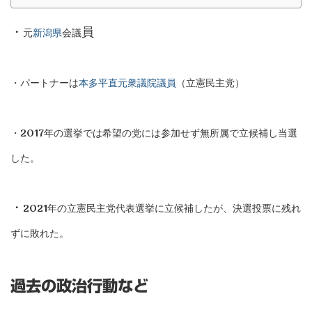
・
員
元
新潟県
会議
・パートナーは
本多平直元衆議院議員
（立憲民主党）
・2017年の選挙では希望の党には参加せず無所属で立候補し当選
した。
・
2021年の立憲民主党代表選挙に立候補したが、決選投票に残れ
ずに敗れた。
過去の政治行動など