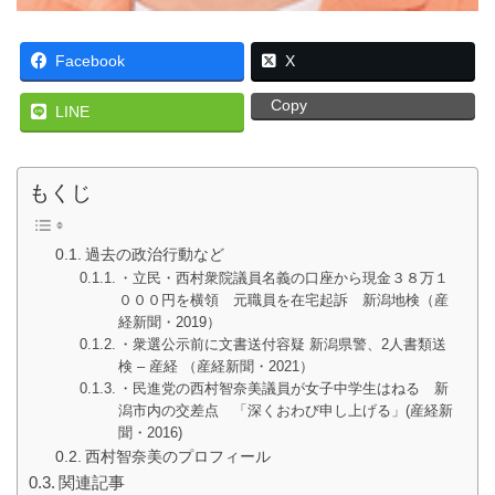
Facebook
X
Copy
LINE
もくじ
過去の政治行動など
・立民・西村衆院議員名義の口座から現金３８万１
０００円を横領 元職員を在宅起訴 新潟地検（産
経新聞・2019）
・衆選公示前に文書送付容疑 新潟県警、2人書類送
検 – 産経 （産経新聞・2021）
・民進党の西村智奈美議員が女子中学生はねる 新
潟市内の交差点 「深くおわび申し上げる」(産経新
聞・2016)
西村智奈美のプロフィール
関連記事