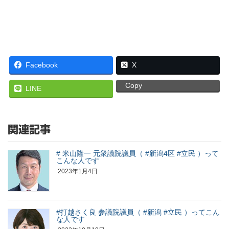
Facebook
X
Copy
LINE
関連記事
# 米山隆一 元衆議院議員（ #新潟4区 #立民 ）って
こんな人です
2023年1月4日
#打越さく良 参議院議員（ #新潟 #立民 ）ってこん
な人です