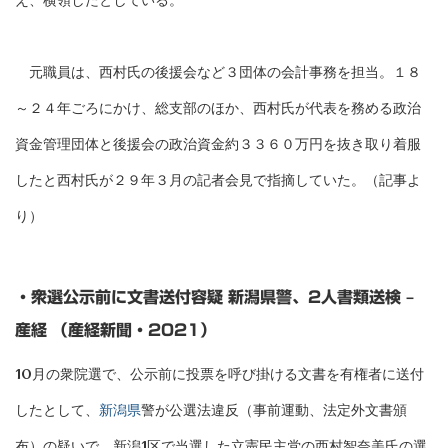
え、横領したとしている。
元職員は、西村氏の後援会など３団体の会計事務を担当。１８
～２４年ごろにかけ、総支部のほか、西村氏が代表を務める政治
資金管理団体と後援会の政治資金約３３６０万円を抜き取り着服
したと西村氏が２９年３月の記者会見で指摘していた。（記事よ
り）
・衆選公示前に文書送付容疑 新潟県警、2人書類送検 –
産経 （産経新聞・2021）
10月の衆院選で、公示前に投票を呼び掛ける文書を有権者に送付
したとして、
​新潟県
警が公選法違反（事前運動、法定外文書頒
布）の疑いで、新潟1区で当選した立憲民主党の西村智奈美氏の選