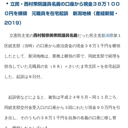
・
立民・西村衆院議員名義の口座から現金３８万１００
０円を横領 元職員を在宅起訴 新潟地検（産経新聞・
2019）
立憲民主党の
だった民主党
新潟県
第１
西村智奈美衆院議員名義
区総支部（当時）の口座から政治資金の現金３８万１千円を横領
したとして、新潟地検は、業務上横領の罪で、同総支部で経理を
担当していた元職員の女（６８）＝さいたま市北区＝を在宅起訴
した。起訴は８日付。
起訴状などによると、被告は平成２４年５月～同１１月ごろ、
同総支部交付金受入口の口座から３回にわたり現金９０万円を引
き出し、そのうちの３８万１千円を自身の名義の口座に移し替