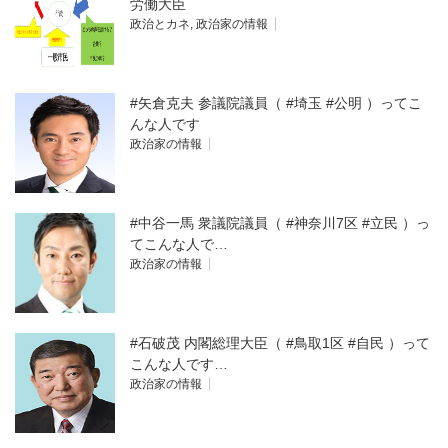
労働大臣
政治とカネ
,
政治家の情報
#矢倉克夫 参議院議員（ #埼玉 #公明 ）ってこ
んな人です
政治家の情報
#中谷一馬 衆議院議員（ #神奈川7区 #立民 ）っ
てこんな人で…
政治家の情報
#石破茂 内閣総理大臣（ #鳥取1区 #自民 ）って
こんな人です…
政治家の情報