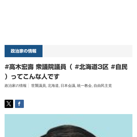
政治家の情報
#高木宏壽 衆議院議員（ #北海道3区 #自民
）ってこんな人です
政治家の情報
世襲議員
,
北海道
,
日本会議
,
統一教会
,
自由民主党