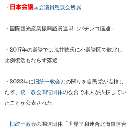
・
日本会議
国会議員懇談会所属
・国際観光産業振興議員連盟（パチンコ議連）
・2017年の選挙では荒井聰氏に小選挙区で敗北し
比例復活もならず落選
・2022年に
旧統一教会
との関りを自民党が点検し
た際、
統一教会関連団体
の会合で本人が挨拶してい
たことが公表された。
・
旧統一教会
の関連団体「世界平和連合北海道連合