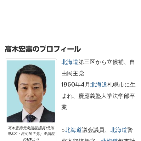
高木宏壽のプロフィール
北海道
第三区から立候補、自
由民主党
1960年4月
北海道
札幌市に生
まれ、慶應義塾大学法学部卒
業
高木宏壽元衆議院議員(北海
○
北海道
議会議員、
北海道
警
道3区・自由民主党）衆議院
のHPより