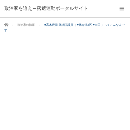
政治家を追え～落選運動ポータルサイト
ホーム
政治家の情報
#高木宏壽 衆議院議員（ #北海道3区 #自民 ）ってこんな人で
す