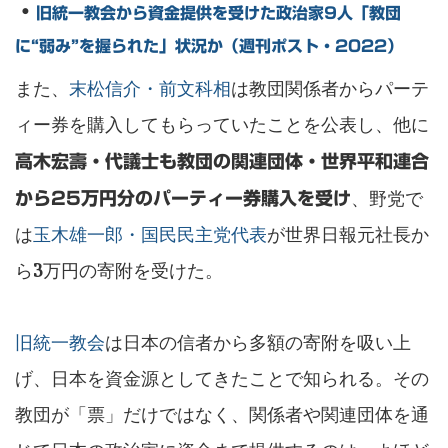
・
旧統一教会から資金提供を受けた政治家9人「教団
に“弱み”を握られた」状況か（週刊ポスト・2022）
また、
末松信介・前文科相
は教団関係者からパーテ
ィー券を購入してもらっていたことを公表し、他に
高木宏壽・代議士も教団の関連団体・世界平和連合
、野党で
から25万円分のパーティー券購入を受け
は
玉木雄一郎・国民民主党代表
が世界日報元社長か
ら3万円の寄附を受けた。
旧統一教会
は日本の信者から多額の寄附を吸い上
げ、日本を資金源としてきたことで知られる。その
教団が「票」だけではなく、関係者や関連団体を通