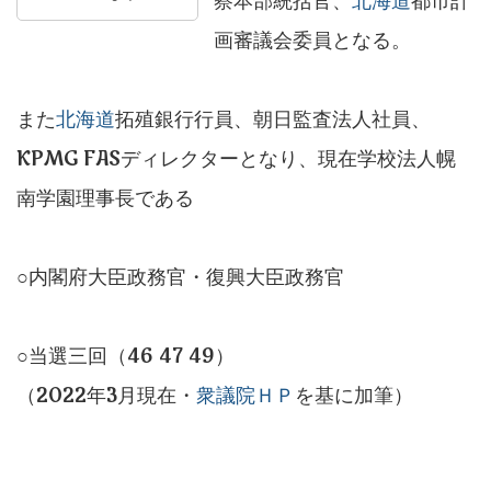
察本部統括官、
北海道
都市計
画審議会委員となる。
また
北海道
拓殖銀行行員、朝日監査法人社員、
KPMG FASディレクターとなり、現在学校法人幌
南学園理事長である
○内閣府大臣政務官・復興大臣政務官
○当選三回（46 47 49）
（2022年3月現在・
衆議院ＨＰ
を基に加筆）