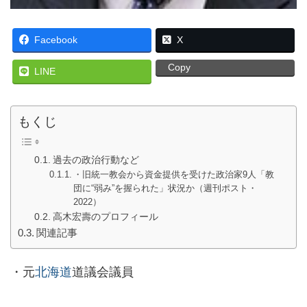
Facebook
X
Copy
LINE
もくじ
過去の政治行動など
・旧統一教会から資金提供を受けた政治家9人「教
団に“弱み”を握られた」状況か（週刊ポスト・
2022）
高木宏壽のプロフィール
関連記事
・元
北海道
道議会議員