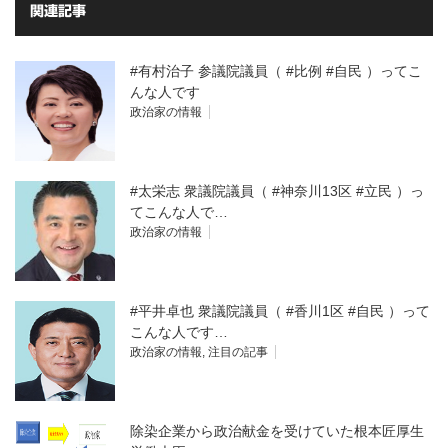
関連記事
#有村治子 参議院議員（ #比例 #自民 ）ってこ
んな人です
政治家の情報
#太栄志 衆議院議員（ #神奈川13区 #立民 ）っ
てこんな人で…
政治家の情報
#平井卓也 衆議院議員（ #香川1区 #自民 ）って
こんな人です…
政治家の情報
,
注目の記事
除染企業から政治献金を受けていた根本匠厚生