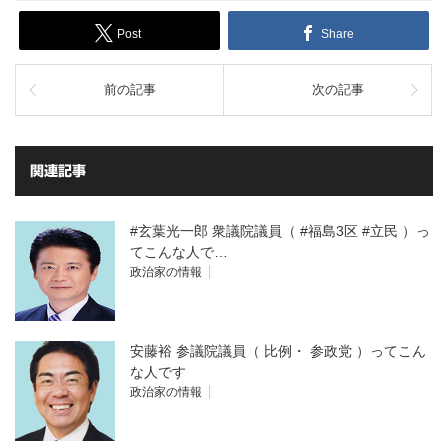
Post
Share
前の記事
次の記事
関連記事
#玄葉光一郎 衆議院議員（ #福島3区 #立民 ）っ
てこんな人で…
政治家の情報
安藤裕 参議院議員（ 比例・ 参政党 ）ってこん
な人です
政治家の情報