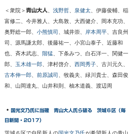
＜衆院＞
、
浅野哲
、
泉健太
、伊藤俊輔、稲
青山大人
富修二、今井雅人、大島敦、大西健介、岡本充功、
奥野総一郎、
小熊慎司
、城井崇、
岸本周平
、吉良州
司、源馬謙太郎、後藤祐一、小宮山泰子、近藤和
也、斉木武志、
階猛
、下条みつ、白石洋一、関健一
郎、
玉木雄一郎
、津村啓介、
西岡秀子
、古川元久、
古本伸一郎
、
前原誠司
、牧義夫、緑川貴士、森田俊
和、山岡達丸、山井和則、柚木道義、渡辺周
・
国光文乃氏に当確 青山大人氏ら破る 茨城６区（毎
日新聞・2017）
茨城６区で自民新人の
国光文乃氏
が希望新人の青山