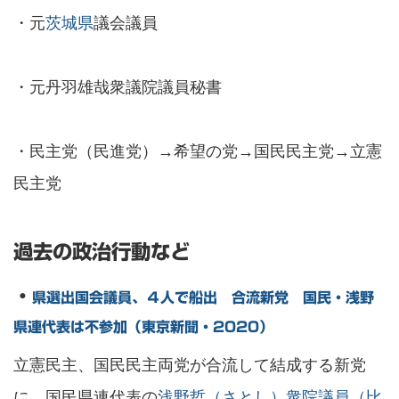
・元
茨城県
議会議員
・元丹羽雄哉衆議院議員秘書
・民主党（民進党）→希望の党→国民民主党→立憲
民主党
過去の政治行動など
・
県選出国会議員、４人で船出 合流新党 国民・浅野
県連代表は不参加（東京新聞・2020）
立憲民主、国民民主両党が合流して結成する新党
に、国民県連代表の
浅野哲（さとし）衆院議員（比