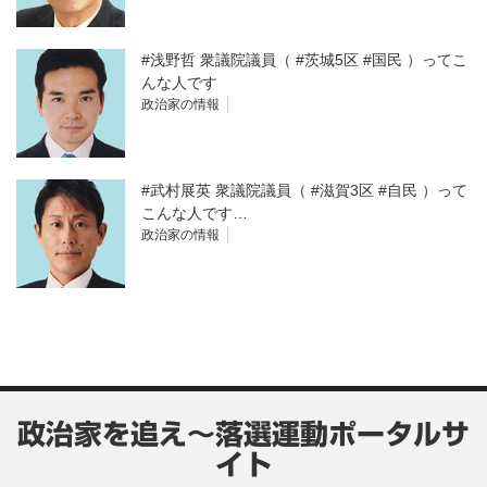
#浅野哲 衆議院議員（ #茨城5区 #国民 ）ってこ
んな人です
政治家の情報
#武村展英 衆議院議員（ #滋賀3区 #自民 ）って
こんな人です…
政治家の情報
政治家を追え～落選運動ポータルサ
イト