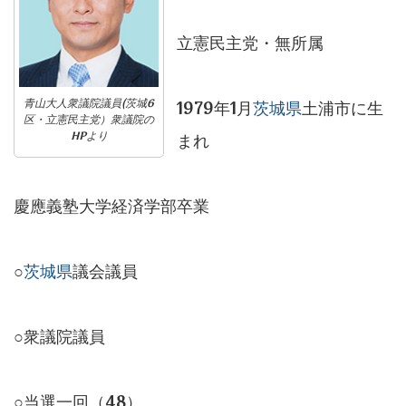
立憲民主党・無所属
青山大人衆議院議員(茨城6
1979年1月
茨城県
土浦市に生
区・立憲民主党）衆議院の
HPより
まれ
慶應義塾大学経済学部卒業
○
茨城県
議会議員
○衆議院議員
○当選一回（48）