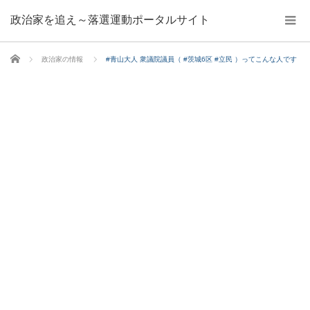
政治家を追え～落選運動ポータルサイト
ホーム
政治家の情報
#青山大人 衆議院議員（ #茨城6区 #立民 ）ってこんな人です