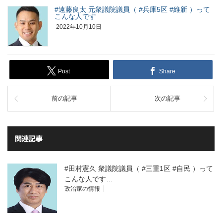
#遠藤良太 元衆議院議員（ #兵庫5区 #維新 ）って
こんな人です
2022年10月10日
Post
Share
前の記事
次の記事
関連記事
#田村憲久 衆議院議員（ #三重1区 #自民 ）って
こんな人です…
政治家の情報