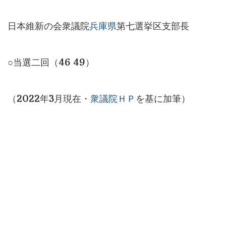
日本維新の会衆議院
兵庫県
第七選挙区支部長
○当選二回（46 49）
（2022年3月現在・
衆議院ＨＰ
を基に加筆）