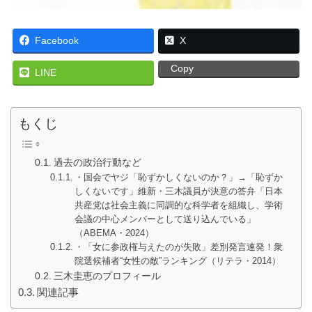
Facebook
X
Copy
LINE
もくじ
過去の政治行動など
・国会でヤジ「恥ずかしくないのか？」→「恥ずか
しくないです」維新・三木議員が決意の答弁「日本
共産党は社会主義に同調的な科学者を組織し、学術
会議の中心メンバーとして送り込んでいる」
（ABEMA・2024）
・「女に参政権与えたのが失敗」差別発言連発！衆
院選候補者“女性の敵”ランキング（リテラ・2014）
三木圭恵のプロフィール
関連記事