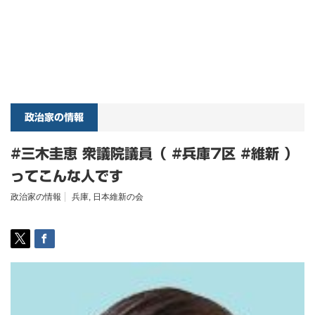
政治家の情報
#三木圭恵 衆議院議員（ #兵庫7区 #維新 ）
ってこんな人です
政治家の情報
兵庫
,
日本維新の会