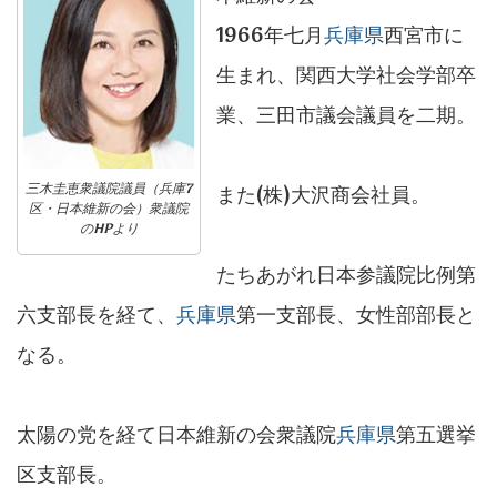
1966年七月
兵庫県
西宮市に
生まれ、関西大学社会学部卒
業、三田市議会議員を二期。
三木圭恵衆議院議員（兵庫7
また(株)大沢商会社員。
区・日本維新の会）衆議院
のHPより
たちあがれ日本参議院比例第
六支部長を経て、
兵庫県
第一支部長、女性部部長と
なる。
太陽の党を経て日本維新の会衆議院
兵庫県
第五選挙
区支部長。