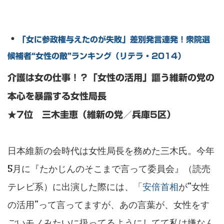
・
「女に参政権与えたのが失敗」差別発言連発！衆院選
候補者“女性の敵”ランキング（リテラ・2014）
介護は女の仕事！？「女性の活用」謳う維新の党の
本心を暴露する女性局長
★7位 三木圭恵（維新の党／兵庫5区）
日本維新の会時代は女性局長を務めた三木氏。今年
5月に『たかじんのそこまで言って委員会』（読売
テレビ系）に出演した際には、「
安倍首相
が”女性
の活用”って言ってますが、あの言葉が、女性をす
ごいモノみたいに扱ってるようにしてて私は嫌なん