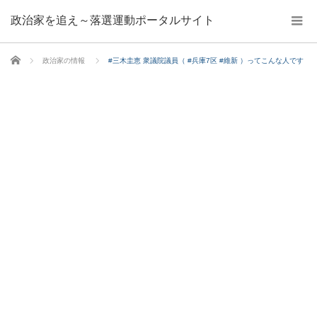
政治家を追え～落選運動ポータルサイト
ホーム
政治家の情報
#三木圭恵 衆議院議員（ #兵庫7区 #維新 ）ってこんな人です