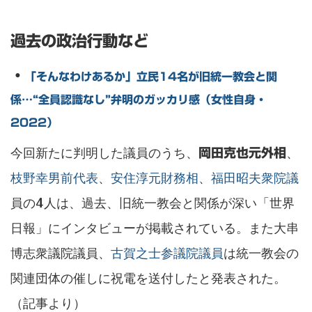
過去の政治行動など
・
「そんなわけあるか」立民14名が旧統一教会と関
係…“全員認識なし”弁明のガッカリ感（女性自身・
2022）
今回新たに判明した議員のうち、
、
岡田克也元外相
枝野幸男前代表
、
安住淳元財務相
、
福田昭夫衆院議
員の4人は、過去、旧統一教会と関係が深い「世界
日報」にインタビューが掲載されている。また大串
博志衆議院議員、
古賀之士参議院議員
は統一教会の
関連団体の催しに祝電を送付したと発表された。
（記事より）