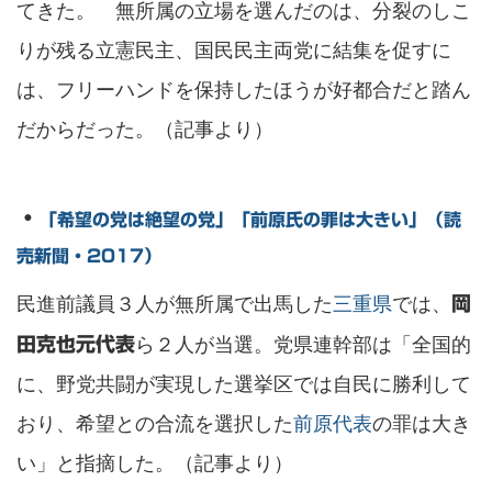
てきた。 無所属の立場を選んだのは、分裂のしこ
りが残る立憲民主、国民民主両党に結集を促すに
は、フリーハンドを保持したほうが好都合だと踏ん
だからだった。（記事より）
・
「希望の党は絶望の党」「前原氏の罪は大きい」（読
売新聞・2017）
民進前議員３人が無所属で出馬した
三重県
では、
岡
ら２人が当選。党県連幹部は「全国的
田克也元代表
に、野党共闘が実現した選挙区では自民に勝利して
おり、希望との合流を選択した
前原代表
の罪は大き
い」と指摘した。（記事より）