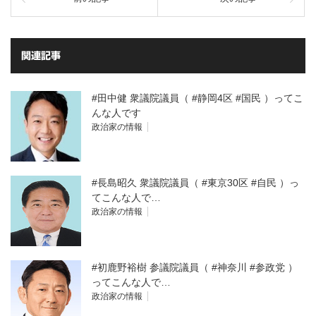
関連記事
#田中健 衆議院議員（ #静岡4区 #国民 ）ってこ
んな人です
政治家の情報
#長島昭久 衆議院議員（ #東京30区 #自民 ）っ
てこんな人で…
政治家の情報
#初鹿野裕樹 参議院議員（ #神奈川 #参政党 ）
ってこんな人で…
政治家の情報