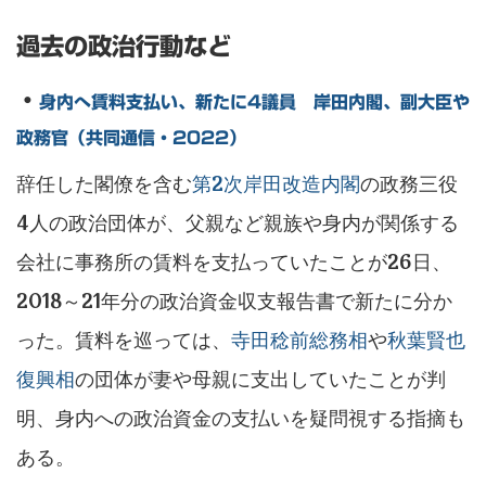
過去の政治行動など
・
身内へ賃料支払い、新たに4議員 岸田内閣、副大臣や
政務官（共同通信・2022）
辞任した閣僚を含む
第2次岸田改造内閣
の政務三役
4人の政治団体が、父親など親族や身内が関係する
会社に事務所の賃料を支払っていたことが26日、
2018～21年分の政治資金収支報告書で新たに分か
った。賃料を巡っては、
寺田稔前総務相
や
秋葉賢也
復興相
の団体が妻や母親に支出していたことが判
明、身内への政治資金の支払いを疑問視する指摘も
ある。