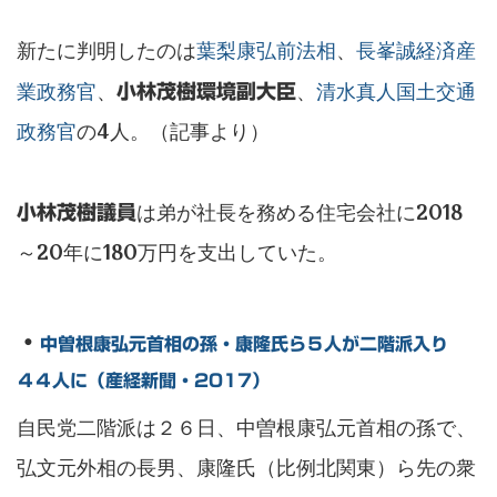
新たに判明したのは
葉梨康弘前法相
、
長峯誠経済産
業政務官
、
、
清水真人国土交通
小林茂樹環境副大臣
政務官
の4人。（記事より）
は弟が社長を務める住宅会社に2018
小林茂樹議員
～20年に180万円を支出していた。
・
中曽根康弘元首相の孫・康隆氏ら５人が二階派入り
４４人に（産経新聞・2017）
自民党二階派は２６日、中曽根康弘元首相の孫で、
弘文元外相の長男、康隆氏（比例北関東）ら先の衆