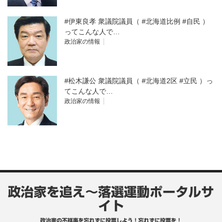
#伊東良孝 衆議院議員（ #北海道比例 #自民 ）
ってこんな人で…
政治家の情報
#松木謙公 衆議院議員（ #北海道2区 #立民 ）っ
てこんな人で…
政治家の情報
政治家を追え～落選運動ポータルサ
イト
政治家の不祥事を忘れずに投票しよう！忘れずに投票を！