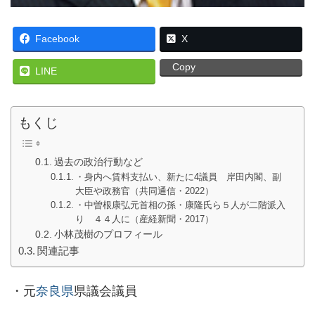
Facebook
X
Copy
LINE
もくじ
過去の政治行動など
・身内へ賃料支払い、新たに4議員 岸田内閣、副
大臣や政務官（共同通信・2022）
・中曽根康弘元首相の孫・康隆氏ら５人が二階派入
り ４４人に（産経新聞・2017）
小林茂樹のプロフィール
関連記事
・元
奈良県
県議会議員