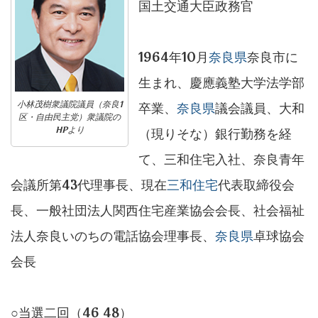
国土交通大臣政務官
1964年10月
奈良県
奈良市に
生まれ、慶應義塾大学法学部
小林茂樹衆議院議員（奈良1
卒業、
奈良県
議会議員、大和
区・自由民主党）衆議院の
HPより
（現りそな）銀行勤務を経
て、三和住宅入社、奈良青年
会議所第43代理事長、現在
三和住宅
代表取締役会
長、一般社団法人関西住宅産業協会会長、社会福祉
法人奈良いのちの電話協会理事長、
奈良県
卓球協会
会長
○当選二回（46 48）