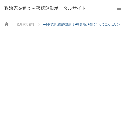
政治家を追え～落選運動ポータルサイト
ホーム
政治家の情報
#小林茂樹 衆議院議員（ #奈良1区 #自民 ）ってこんな人です