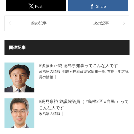
Post
Share
前の記事
次の記事
関連記事
#後藤田正純 徳島県知事ってこんな人です
政治家の情報
,
都道府県別政治家情報一覧
,
首長・地方議
員の情報
#高見康裕 衆議院議員（ #島根2区 #自民 ）って
こんな人です…
政治家の情報