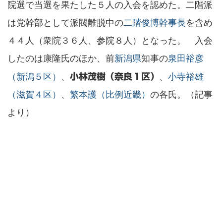
院選で当選を果たした５人の入会を認めた。二階派
は党幹部として派閥離脱中の
二階俊博幹事長
を含め
４４人（衆院３６人、参院８人）となった。 入会
したのは康隆氏のほか、前
新潟県
知事の
泉田裕彦
（新潟５区）
、
、
小寺裕雄
小林茂樹（奈良１区）
（滋賀４区）
、
繁本護（比例近畿）
の各氏。（記事
より）