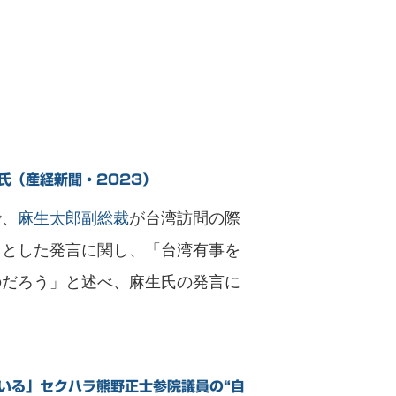
氏（産経新聞・2023）
で、
麻生太郎副総裁
が台湾訪問の際
るとした発言に関し、「台湾有事を
のだろう」と述べ、麻生氏の発言に
いる」セクハラ熊野正士参院議員の“自