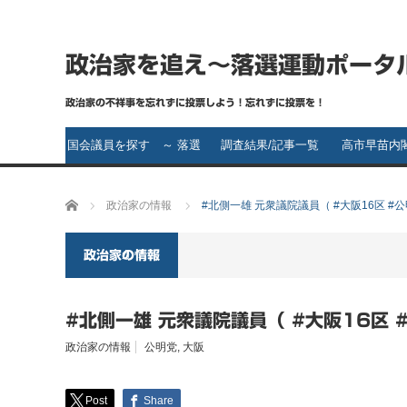
政治家を追え～落選運動ポータ
政治家の不祥事を忘れずに投票しよう！忘れずに投票を！
国会議員を探す ～ 落選
調査結果/記事一覧
高市早苗内
運動の第一歩～ 落選さ
ホーム
政治家の情報
#北側一雄 元衆議院議員（ #大阪16区 #
せたい政治家は誰です
か？
政治家の情報
#北側一雄 元衆議院議員（ #大阪16区 
政治家の情報
公明党
,
大阪
Post
Share