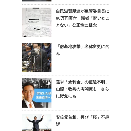
自民滋賀県連が選管委員長に
60万円寄付 識者「聞いたこ
とない」公正性に疑念
「敵基地攻撃」名称変更に含
み
選挙「余剰金」の使途不明、
山際・牧島の両閣僚も さら
に野党にも
安倍元首相、再び「桜」不起
訴