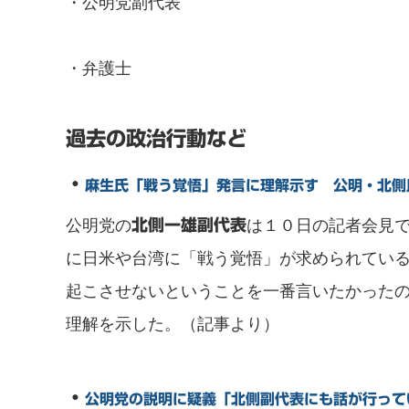
・公明党副代表
・弁護士
過去の政治行動など
・
麻生氏「戦う覚悟」発言に理解示す 公明・北側
公明党の
は１０日の記者会見
北側一雄副代表
に日米や台湾に「戦う覚悟」が求められてい
起こさせないということを一番言いたかった
理解を示した。（記事より）
・
公明党の説明に疑義「北側副代表にも話が行って