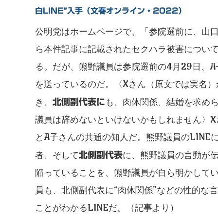
白LINE”入手（文春オンライン・2022）
公明党はホームページで、「参院選前に、山
ら本件記事に記載されたセクハラ被害につい
る。だが、熊野議員は参院選前の4月29日、A
を送っているのだ。〈Xさん（原文では実名）
き、
も、肉体関係、結婚を求め
北側副代表に
議員は辞めないといけないかもしれません〉X
とA子さんの共通の知人だ。熊野議員のLINE
者、そして
に、熊野議員の言動が
北側副代表
陥っていることを、熊野議員が自ら明かしてい
員も、北側副代表に“肉体関係”などの性的な
ことがわかるLINEだ。（記事より）