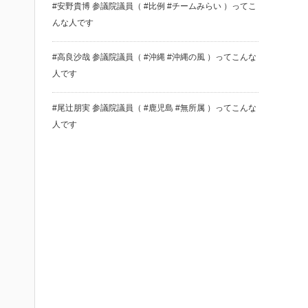
#安野貴博 参議院議員（ #比例 #チームみらい ）ってこ
んな人です
#高良沙哉 参議院議員（ #沖縄 #沖縄の風 ）ってこんな
人です
#尾辻朋実 参議院議員（ #鹿児島 #無所属 ）ってこんな
人です