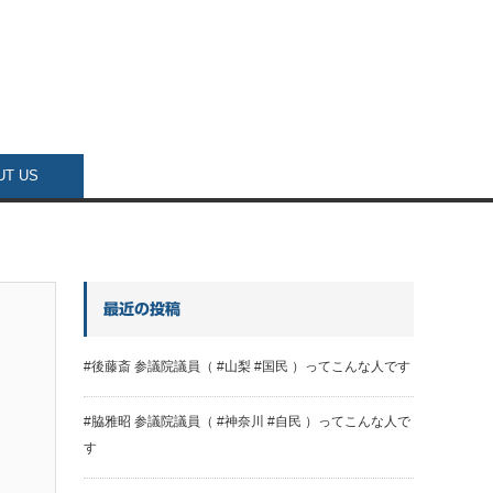
UT US
最近の投稿
#後藤斎 参議院議員（ #山梨 #国民 ）ってこんな人です
#脇雅昭 参議院議員（ #神奈川 #自民 ）ってこんな人で
す