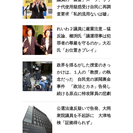
ナ代使用疑惑受け自民に再調
査要求「私的流用ないは嘘」
れいわ２議員に厳重注意→猛
反論、櫛渕氏「議運理事は犯
罪者の尊厳を守るのか」大石
氏「お仕置きプレイ」
政界を揺るがした捜査のきっ
かけは、１人の「教授」の執
念だった 自民党の派閥裏金
事件 「政治とカネ」告発し
続ける原点に特攻隊員の悲劇
公選法違反疑いで告発、大岡
衆院議員を不起訴に 大津地
検「証拠得られず」