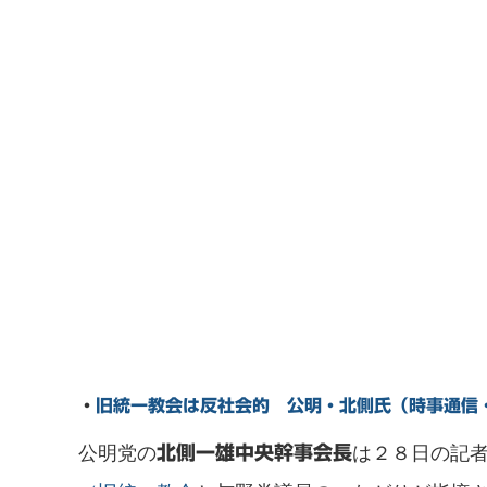
・
旧統一教会は反社会的 公明・北側氏（時事通信・
公明党の
は２８日の記
北側一雄中央幹事会長