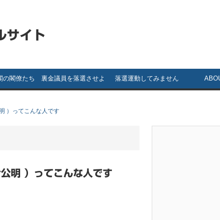
ルサイト
閣の閣僚たち
裏金議員を落選させよ
落選運動してみません
ABO
う！ ～ 裏金議員一覧
か？ ～落選運動のスス
公明 ）ってこんな人です
メ～
#公明 ）ってこんな人です