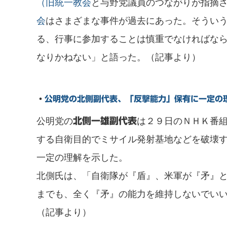
（旧統一教会
と与野党議員のつながりが指摘
会
はさまざまな事件が過去にあった。そうい
る、行事に参加することは慎重でなければな
なりかねない」と語った。（記事より）
・
公明党の北側副代表、「反撃能力」保有に一定の
公明党の
は２９日のＮＨＫ番
北側一雄副代表
する自衛目的でミサイル発射基地などを破壊
一定の理解を示した。
北側氏は、「自衛隊が『盾』、米軍が『矛』
までも、全く『矛』の能力を維持しないでい
（記事より）