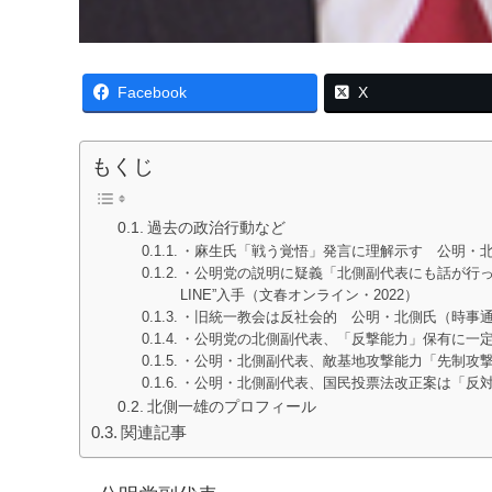
Facebook
X
もくじ
過去の政治行動など
・麻生氏「戦う覚悟」発言に理解示す 公明・北側
・公明党の説明に疑義「北側副代表にも話が行っ
LINE”入手（文春オンライン・2022）
・旧統一教会は反社会的 公明・北側氏（時事通信
・公明党の北側副代表、「反撃能力」保有に一定
・公明・北側副代表、敵基地攻撃能力「先制攻撃
・公明・北側副代表、国民投票法改正案は「反対する
北側一雄のプロフィール
関連記事