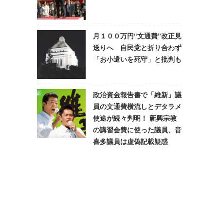
月１００万円“文通費”改正見
送りへ 自民党と折り合わず
「お小遣いを死守」と批判も
政治資金報告書で「維新」議
員の文通費横流しとデタラメ
使途が続々判明！ 新興宗教
の講習会費に使った議員、音
喜多議員は虚偽記載疑惑