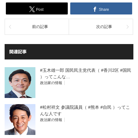
Post
Share
前の記事
次の記事
関連記事
#玉木雄一郎 国民民主党代表（ #香川2区 #国民
）ってこんな…
政治家の情報
#松村祥文 参議院議員（ #熊本 #自民 ）ってこ
んな人です
政治家の情報