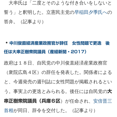
大串氏は「二度とそのような付き合いをしないと
誓う」と釈明した。立憲民主党の
早稲田夕季氏へ
の
答弁。（記事より）
・
中川俊直経済産業政務官が辞任 女性問題で更迭 後
任は大串正樹衆院議員（産経新聞・2017）
政府は１８日、自民党の中川俊直経済産業政務官
（衆院広島４区）の辞任を発表した。関係者による
と、今週発売の週刊誌に女性問題が掲載されるとい
う。事実上の更迭とみられる。後任には自民党の
大
）が任命され、
安倍晋三
串正樹衆院議員（兵庫６区
首相
が同日、辞令を交付した。（記事より）