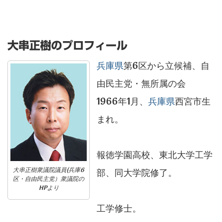
大串正樹のプロフィール
兵庫県
第6区から立候補、自
由民主党・無所属の会
1966年1月、
兵庫県
西宮市生
まれ。
報徳学園高校、東北大学工学
大串正樹衆議院議員(兵庫6
部、同大学院修了。
区・自由民主党）衆議院の
HPより
工学修士。