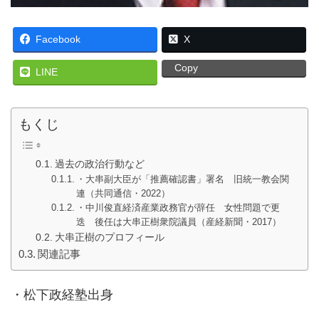
Facebook
X
Copy
LINE
もくじ
過去の政治行動など
・大串副大臣が「推薦確認書」署名 旧統一教会関
連（共同通信・2022）
・中川俊直経済産業政務官が辞任 女性問題で更
迭 後任は大串正樹衆院議員（産経新聞・2017）
大串正樹のプロフィール
関連記事
・松下政経塾出身