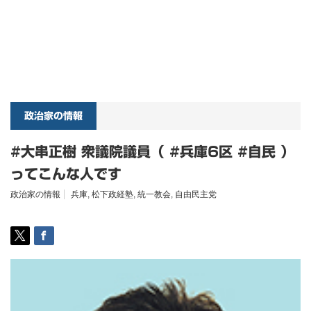
政治家の情報
#大串正樹 衆議院議員（ #兵庫6区 #自民 ）
ってこんな人です
政治家の情報
兵庫
,
松下政経塾
,
統一教会
,
自由民主党