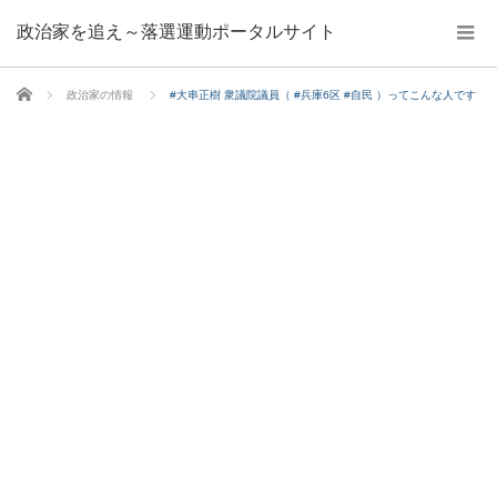
政治家を追え～落選運動ポータルサイト
ホーム
政治家の情報
#大串正樹 衆議院議員（ #兵庫6区 #自民 ）ってこんな人です